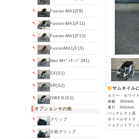
Fusion-MA1(F8)
Fusion-MA1(F11)
Fusion-MA1(F13)
FusionMA1(F15)
Neo-Mﾊﾟｯｹｰｼﾞ(N1)
SX(S1)
SR(S2)
サムネイル
カラー：ホワイト
GWXⅢ(G1)
座幅 360mm
奥行 400mm
オプションその他
バックレスト高 
グリップ
ホイールサイズ 
ジョイントフッ
介助グリップ