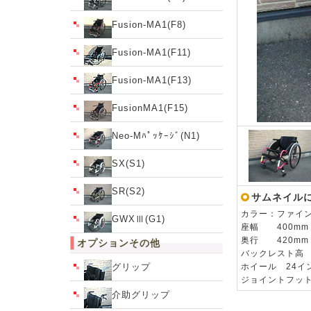
Fusion-MA1(F8)
Fusion-MA1(F11)
Fusion-MA1(F13)
FusionMA1(F15)
Neo-Mﾊﾟｯｹｰｼﾞ(N1)
SX(S1)
SR(S2)
サムネイル
カラー：ファイン
GWXⅢ(G1)
座幅 400mm
奥行 420mm
オプションその他
バックレスト高 
グリップ
ホイール 24イ
ジョイントフッ
介助グリップ