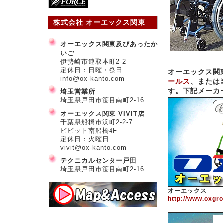
株式会社 オーエックス関東
オーエックス関東及びあったか
いご
伊勢崎市連取本町2-2
定休日：日曜・祭日
オーエックス関
info@ox-kanto.com
ールス
、または
す。下記メーカ
埼玉営業所
埼玉県戸田市笹目南町2-16
オーエックス関東 VIVIT店
千葉県船橋市浜町2-2-7
ビビット南船橋4F
定休日：火曜日
vivit@ox-kanto.com
テクニカルセンター戸田
埼玉県戸田市笹目南町2-16
オーエックス
http://www.oxgr