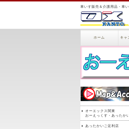
車いす販売＆介護用品・車い
ホーム
キャ
オーエックス関東
おーえっくす・あったか
あったかいご足利店