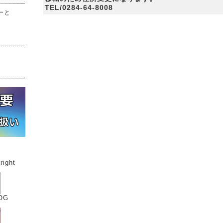
TEL/0284-64-8008
ーと
ight
OG